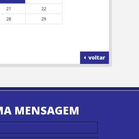
21
22
28
29
voltar
MA MENSAGEM